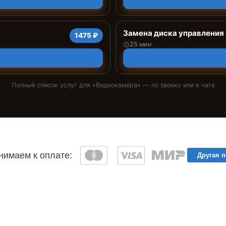
Замена диска управления
1475 ₽
25 мин
Полный список услуг для «
Видеокамера
» — по звонку или в чате
имаем к оплате:
Другая 