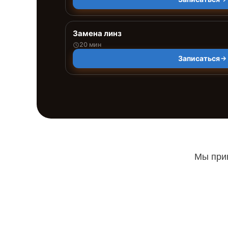
Замена линз
20 мин
Записаться
Мы прин