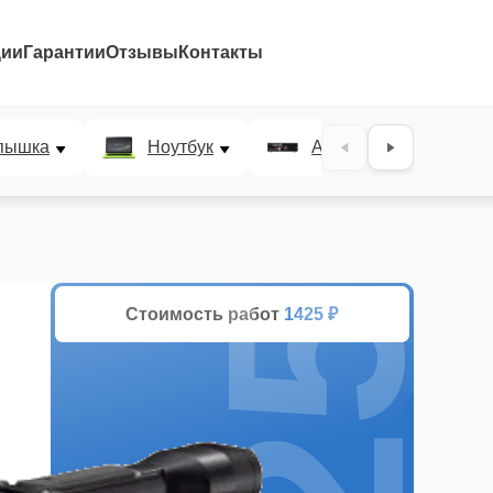
ции
Гарантии
Отзывы
Контакты
25%
пышка
Ноутбук
AV-ресивер
Стоимость работ
1425 ₽