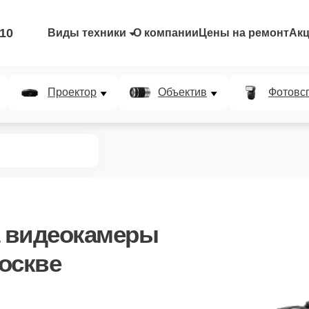
-10
Виды техники
О компании
Цены на ремонт
Ак
Проектор
Объектив
Фотовс
 видеокамеры
оскве