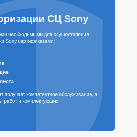
оризации СЦ Sony
еми необходимыми для осуществления
ки Sony сертификатами:
ие
щие
алиста
т получает компетентное обслуживание, а
ды работ и комплектующих.