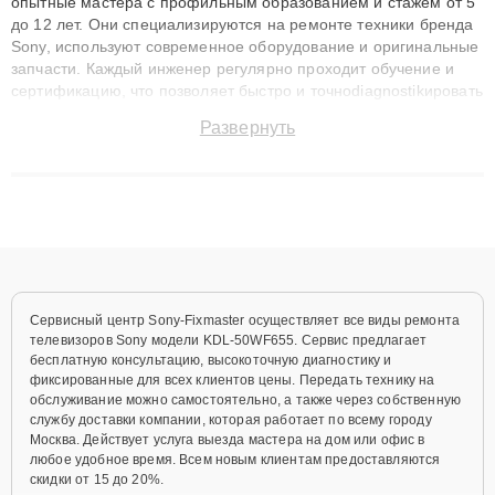
опытные мастера с профильным образованием и стажем от 5
до 12 лет. Они специализируются на ремонте техники бренда
Sony, используют современное оборудование и оригинальные
запчасти. Каждый инженер регулярно проходит обучение и
сертификацию, что позволяет быстро и точноdiagnostikировать
поломки и восстанавливать технику с сохранением гарантии
Развернуть
до 3 лет. Наши мастера решают сложные случаи: от замены
матриц и материнских плат до ремонта после залития и
восстановления данных. Благодаря высокой квалификации и
ответственному подходу клиенты получают быстрый,
качественный ремонт и понятные объяснения по результатам
диагностики.
Сервисный центр Sony-Fixmaster осуществляет все виды ремонта
телевизоров Sony модели KDL-50WF655. Сервис предлагает
бесплатную консультацию, высокоточную диагностику и
фиксированные для всех клиентов цены. Передать технику на
обслуживание можно самостоятельно, а также через собственную
службу доставки компании, которая работает по всему городу
Москва. Действует услуга выезда мастера на дом или офис в
любое удобное время. Всем новым клиентам предоставляются
скидки от 15 до 20%.