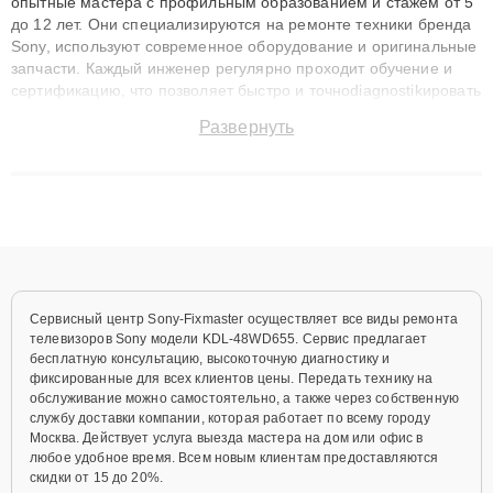
опытные мастера с профильным образованием и стажем от 5
до 12 лет. Они специализируются на ремонте техники бренда
Sony, используют современное оборудование и оригинальные
запчасти. Каждый инженер регулярно проходит обучение и
сертификацию, что позволяет быстро и точноdiagnostikировать
поломки и восстанавливать технику с сохранением гарантии
Развернуть
до 3 лет. Наши мастера решают сложные случаи: от замены
матриц и материнских плат до ремонта после залития и
восстановления данных. Благодаря высокой квалификации и
ответственному подходу клиенты получают быстрый,
качественный ремонт и понятные объяснения по результатам
диагностики.
Сервисный центр Sony-Fixmaster осуществляет все виды ремонта
телевизоров Sony модели KDL-48WD655. Сервис предлагает
бесплатную консультацию, высокоточную диагностику и
фиксированные для всех клиентов цены. Передать технику на
обслуживание можно самостоятельно, а также через собственную
службу доставки компании, которая работает по всему городу
Москва. Действует услуга выезда мастера на дом или офис в
любое удобное время. Всем новым клиентам предоставляются
скидки от 15 до 20%.