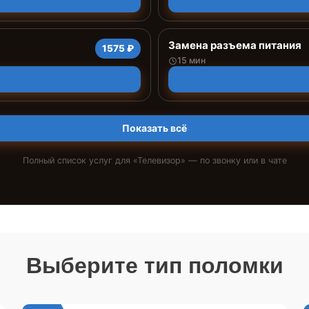
Замена разъема питания
1575 ₽
15 мин
Показать всё
Полный список услуг для «
Телевизор
» — по звонку или в чате
Выберите тип поломки