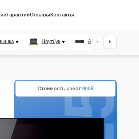
ции
Гарантии
Отзывы
Контакты
25%
пышка
Ноутбук
AV-ресивер
Стоимость работ
900₽