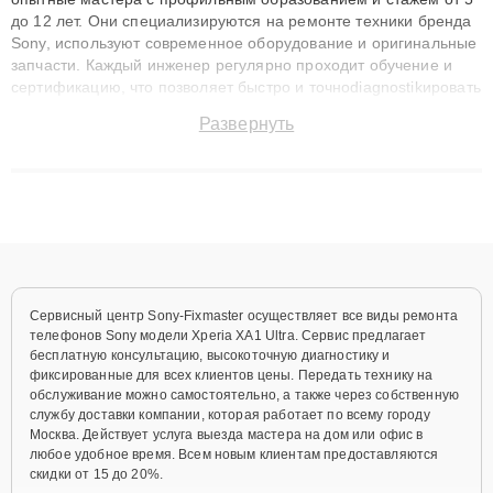
до 12 лет. Они специализируются на ремонте техники бренда
Sony, используют современное оборудование и оригинальные
запчасти. Каждый инженер регулярно проходит обучение и
сертификацию, что позволяет быстро и точноdiagnostikировать
поломки и восстанавливать технику с сохранением гарантии
Развернуть
до 3 лет. Наши мастера решают сложные случаи: от замены
матриц и материнских плат до ремонта после залития и
восстановления данных. Благодаря высокой квалификации и
ответственному подходу клиенты получают быстрый,
качественный ремонт и понятные объяснения по результатам
диагностики.
Сервисный центр Sony-Fixmaster осуществляет все виды ремонта
телефонов Sony модели Xperia XA1 Ultra. Сервис предлагает
бесплатную консультацию, высокоточную диагностику и
фиксированные для всех клиентов цены. Передать технику на
обслуживание можно самостоятельно, а также через собственную
службу доставки компании, которая работает по всему городу
Москва. Действует услуга выезда мастера на дом или офис в
любое удобное время. Всем новым клиентам предоставляются
скидки от 15 до 20%.