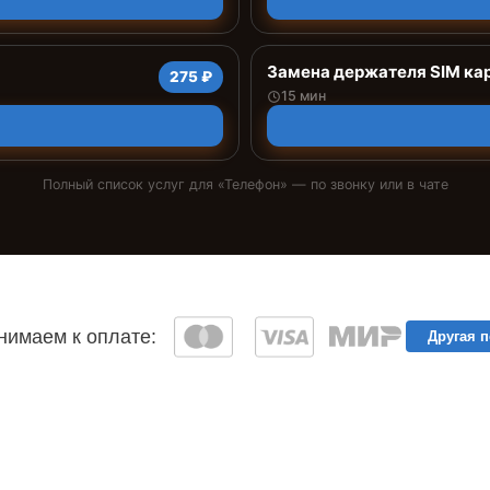
Замена держателя SIM ка
275 ₽
15 мин
Полный список услуг для «
Телефон
» — по звонку или в чате
имаем к оплате:
Другая 