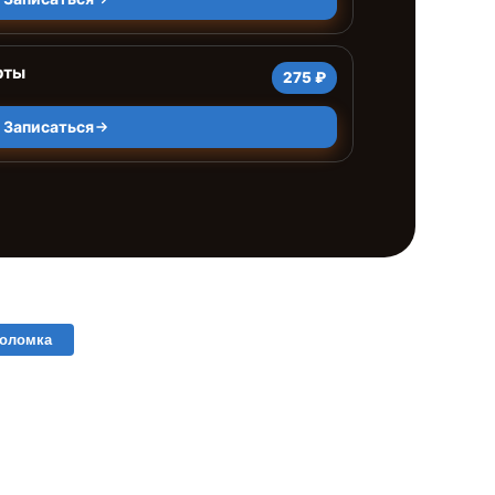
рты
275 ₽
Записаться
поломка