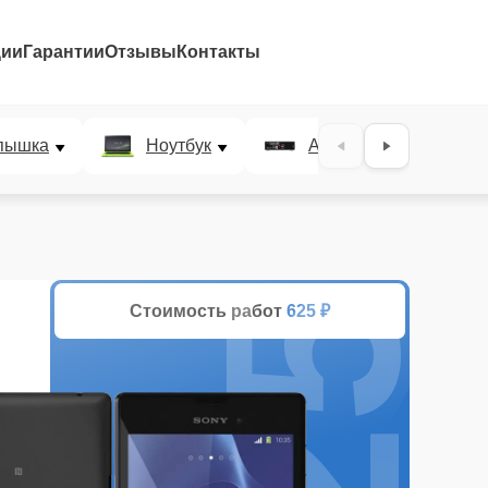
ции
Гарантии
Отзывы
Контакты
25%
пышка
Ноутбук
AV-ресивер
Стоимость работ
625 ₽