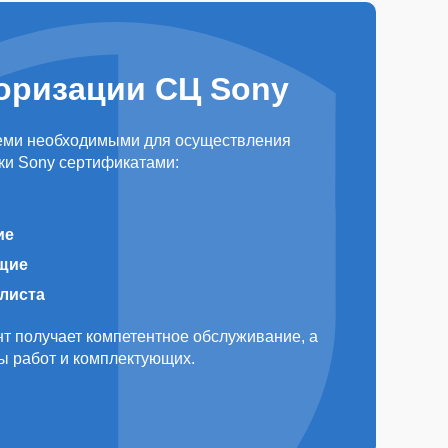
оризации СЦ Sony
еми необходимыми для осуществления
ки Sony сертификатами:
ие
щие
алиста
т получает компетентное обслуживание, а
ды работ и комплектующих.