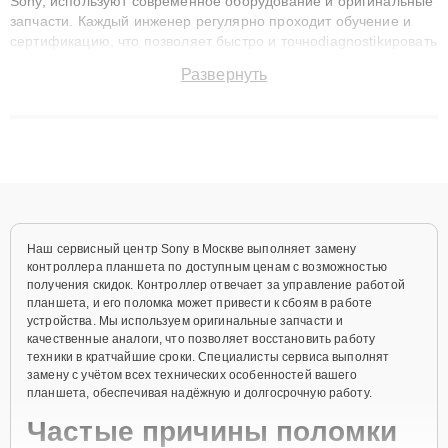
Sony, используют современное оборудование и оригинальные
запчасти. Каждый инженер регулярно проходит обучение и
сертификацию, что позволяет быстро и точноdiagnostikировать
поломки и восстанавливать технику с сохранением гарантии
Развернуть
до 3 лет. Наши мастера решают сложные случаи: от замены
матриц и материнских плат до ремонта после залития и
восстановления данных. Благодаря высокой квалификации и
ответственному подходу клиенты получают быстрый,
качественный ремонт и понятные объяснения по результатам
диагностики.
Наш сервисный центр Sony в Москве выполняет замену
контроллера планшета по доступным ценам с возможностью
получения скидок. Контроллер отвечает за управление работой
планшета, и его поломка может привести к сбоям в работе
устройства. Мы используем оригинальные запчасти и
качественные аналоги, что позволяет восстановить работу
техники в кратчайшие сроки. Специалисты сервиса выполнят
замену с учётом всех технических особенностей вашего
планшета, обеспечивая надёжную и долгосрочную работу.
Частые причины поломки