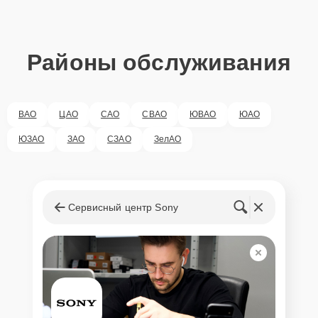
Районы обслуживания
ВАО
ЦАО
САО
СВАО
ЮВАО
ЮАО
ЮЗАО
ЗАО
СЗАО
ЗелАО
Сервисный центр Sony