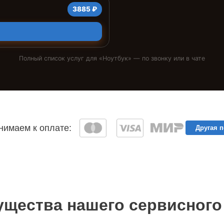
3885 ₽
Полный список услуг для «
Ноутбук
» — по звонку или в чате
имаем к оплате:
Другая 
щества нашего сервисного