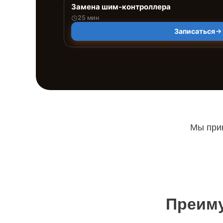
Замена шим-контроллера
25 мин
Записаться
Мы прин
Преиму