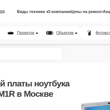
-10
Виды техники
О компании
Цены на ремонт
Ак
Проектор
Объектив
Фотовс
й платы ноутбука
M1R в Москве