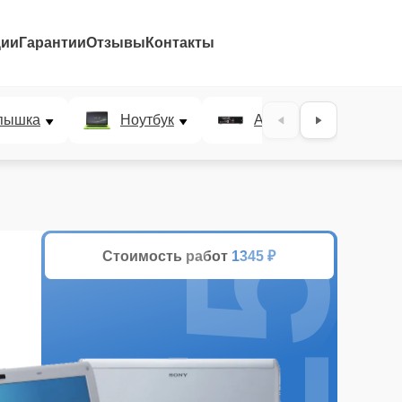
ции
Гарантии
Отзывы
Контакты
25%
пышка
Ноутбук
AV-ресивер
Стоимость работ
1345 ₽