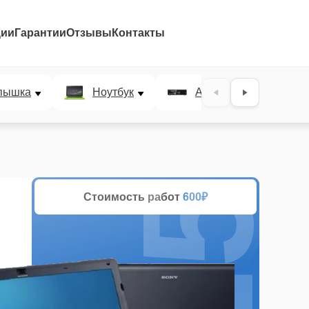
ции
Гарантии
Отзывы
Контакты
25%
пышка
Ноутбук
AV-ресивер
Стоимость работ
600₽