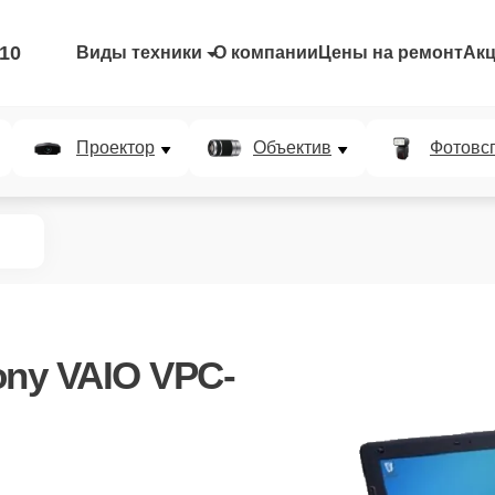
-10
Виды техники
О компании
Цены на ремонт
Ак
Проектор
Объектив
Фотовс
ony VAIO VPC-