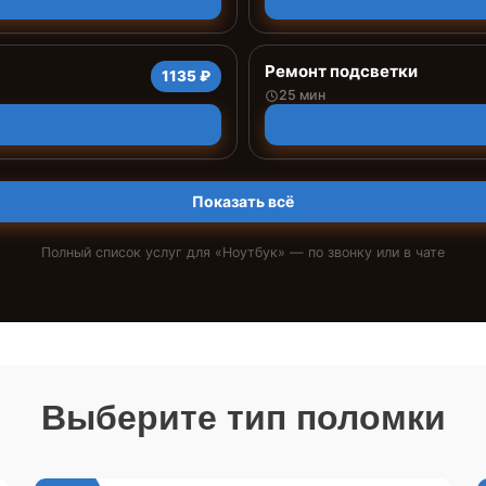
Ремонт подсветки
1135 ₽
25 мин
Показать всё
Полный список услуг для «
Ноутбук
» — по звонку или в чате
Выберите тип поломки