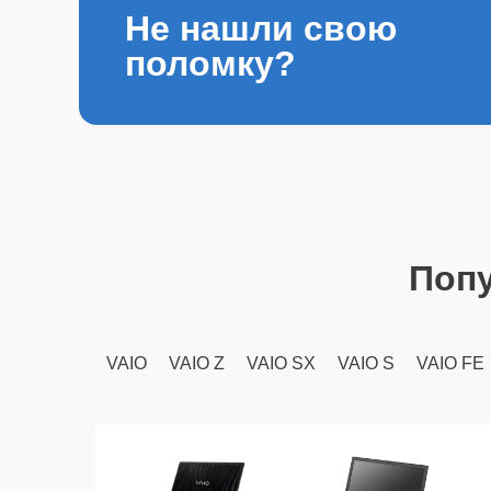
Не нашли свою
поломку?
Поп
VAIO
VAIO Z
VAIO SX
VAIO S
VAIO FE