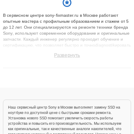
В сервисном центре sony-fixmaster.ru в Москве работают
опытные мастера с профильным образованием и стажем от 5
до 12 лет. Они специализируются на ремонте техники бренда
Sony, используют современное оборудование и оригинальные
запчасти. Каждый инженер регулярно проходит обучение и
сертификацию, что позволяет быстро и точноdiagnostikировать
поломки и восстанавливать технику с сохранением гарантии
Развернуть
до 3 лет. Наши мастера решают сложные случаи: от замены
матриц и материнских плат до ремонта после залития и
восстановления данных. Благодаря высокой квалификации и
ответственному подходу клиенты получают быстрый,
качественный ремонт и понятные объяснения по результатам
диагностики.
Наш сервисный центр Sony в Москве выполняет замену SSD на
ноутбуке по доступной цене с быстрыми сроками ремонта.
Установка нового SSD помогает увеличить скорость работы
устройства и повысить его производительность. Мы используем
как оригинальные, так и качественные аналоги накопителей, что