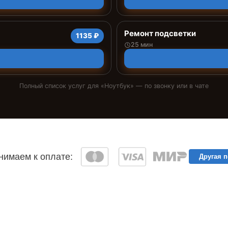
Ремонт подсветки
1135 ₽
25 мин
Полный список услуг для «
Ноутбук
» — по звонку или в чате
имаем к оплате:
Другая 