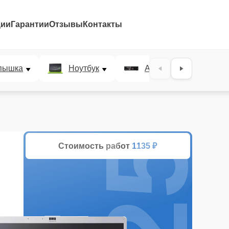
ции
Гарантии
Отзывы
Контакты
25%
пышка
Ноутбук
AV-ресивер
Стоимость работ
1135 ₽