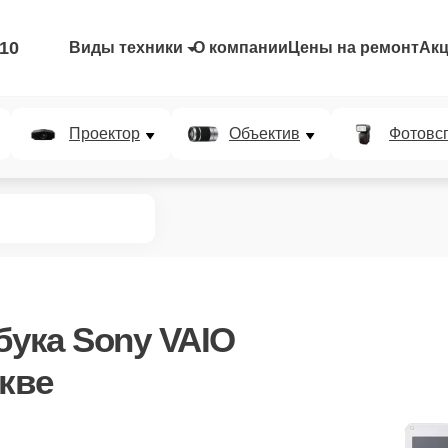
-10
Виды техники
О компании
Цены на ремонт
Ак
Проектор
Объектив
Фотовс
бука Sony VAIO
кве