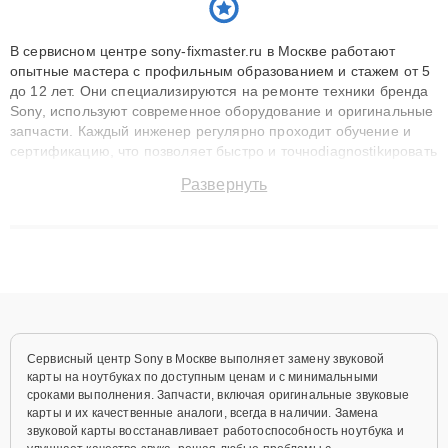
В сервисном центре sony-fixmaster.ru в Москве работают
опытные мастера с профильным образованием и стажем от 5
до 12 лет. Они специализируются на ремонте техники бренда
Sony, используют современное оборудование и оригинальные
запчасти. Каждый инженер регулярно проходит обучение и
сертификацию, что позволяет быстро и точноdiagnostikировать
поломки и восстанавливать технику с сохранением гарантии
Развернуть
до 3 лет. Наши мастера решают сложные случаи: от замены
матриц и материнских плат до ремонта после залития и
восстановления данных. Благодаря высокой квалификации и
ответственному подходу клиенты получают быстрый,
качественный ремонт и понятные объяснения по результатам
диагностики.
Сервисный центр Sony в Москве выполняет замену звуковой
карты на ноутбуках по доступным ценам и с минимальными
сроками выполнения. Запчасти, включая оригинальные звуковые
карты и их качественные аналоги, всегда в наличии. Замена
звуковой карты восстанавливает работоспособность ноутбука и