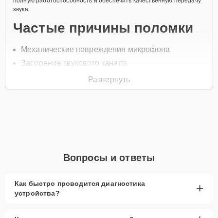
полную работоспособность и обеспечить качественную передачу
звука.
Частые причины поломки
Механические повреждения микрофона
Засорение звукового канала
Сбой драйверов
Развернуть
Попадание влаги в устройство
Износ компонентов
Чтобы заменить микрофон, позвоните по телефону +7 (495) 324-
63-10 или оставьте
Заявку на сайте
. В течение минуты специалист
перезвонит для уточнения всех вопросов и записи на диагностику
и ремонт ноутбука.
Вопросы и ответы
Главные особенности
сервиса
Как быстро проводится диагностика
+
устройства?
Низкие цены и скидки:
Доступная стоимость
для каждого клиента.