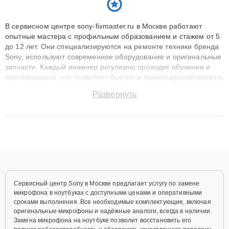
В сервисном центре sony-fixmaster.ru в Москве работают
опытные мастера с профильным образованием и стажем от 5
до 12 лет. Они специализируются на ремонте техники бренда
Sony, используют современное оборудование и оригинальные
запчасти. Каждый инженер регулярно проходит обучение и
сертификацию, что позволяет быстро и точноdiagnostikировать
поломки и восстанавливать технику с сохранением гарантии
Развернуть
до 3 лет. Наши мастера решают сложные случаи: от замены
матриц и материнских плат до ремонта после залития и
восстановления данных. Благодаря высокой квалификации и
ответственному подходу клиенты получают быстрый,
качественный ремонт и понятные объяснения по результатам
диагностики.
Сервисный центр Sony в Москве предлагает услугу по замене
микрофона в ноутбуках с доступными ценами и оперативными
сроками выполнения. Все необходимые комплектующие, включая
оригинальные микрофоны и надёжные аналоги, всегда в наличии.
Замена микрофона на ноутбуке позволит восстановить его