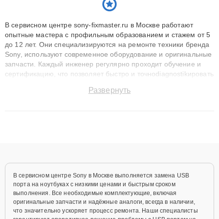
В сервисном центре sony-fixmaster.ru в Москве работают
опытные мастера с профильным образованием и стажем от 5
до 12 лет. Они специализируются на ремонте техники бренда
Sony, используют современное оборудование и оригинальные
запчасти. Каждый инженер регулярно проходит обучение и
сертификацию, что позволяет быстро и точноdiagnostikировать
поломки и восстанавливать технику с сохранением гарантии
Развернуть
до 3 лет. Наши мастера решают сложные случаи: от замены
матриц и материнских плат до ремонта после залития и
восстановления данных. Благодаря высокой квалификации и
ответственному подходу клиенты получают быстрый,
качественный ремонт и понятные объяснения по результатам
диагностики.
В сервисном центре Sony в Москве выполняется замена USB
порта на ноутбуках с низкими ценами и быстрым сроком
выполнения. Все необходимые комплектующие, включая
оригинальные запчасти и надёжные аналоги, всегда в наличии,
что значительно ускоряет процесс ремонта. Наши специалисты