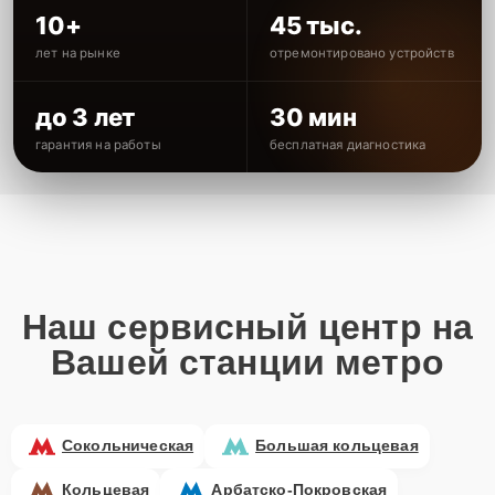
10+
45 тыс.
лет на рынке
отремонтировано устройств
до 3 лет
30 мин
гарантия на работы
бесплатная диагностика
Наш сервисный центр на
Вашей станции метро
Сокольническая
Большая кольцевая
Кольцевая
Арбатско-Покровская