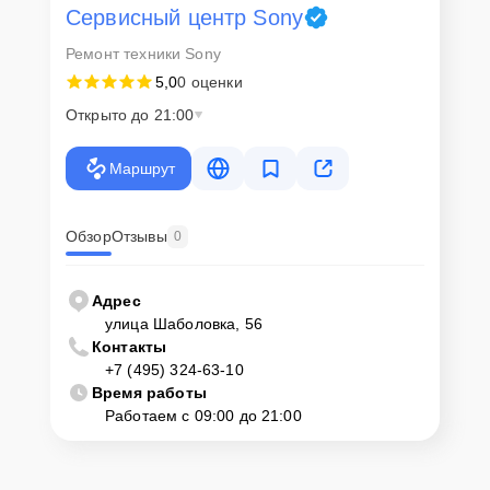
Как начать ремонт
Сервисный центр Sony
Ремонт техники Sony
Для запуска процесса ремонта моноблока Sony SV-J2021M1R/WI
нужно просто оставить
Заявку на сайте
или позвонить телефону
5,0
0 оценки
горячей линии: +7 (495) 324-63-10. Наши специалисты оперативно
Открыто до 21:00
проконсультируют по всем необходимым вопросам, запишут на
диагностику, подскажут с вариантами курьерской доставки или
оформят выезд мастера в удобное время и место.
Маршрут
Обзор
Отзывы
0
Адрес
улица Шаболовка, 56
Контакты
+7 (495) 324-63-10
Время работы
Работаем с 09:00 до 21:00