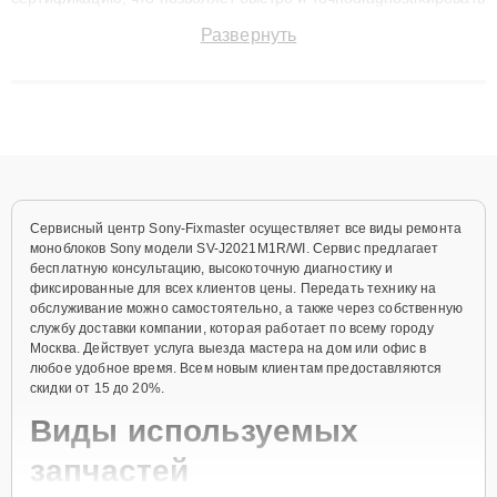
поломки и восстанавливать технику с сохранением гарантии
Развернуть
до 3 лет. Наши мастера решают сложные случаи: от замены
матриц и материнских плат до ремонта после залития и
восстановления данных. Благодаря высокой квалификации и
ответственному подходу клиенты получают быстрый,
качественный ремонт и понятные объяснения по результатам
диагностики.
Сервисный центр Sony-Fixmaster осуществляет все виды ремонта
моноблоков Sony модели SV-J2021M1R/WI. Сервис предлагает
бесплатную консультацию, высокоточную диагностику и
фиксированные для всех клиентов цены. Передать технику на
обслуживание можно самостоятельно, а также через собственную
службу доставки компании, которая работает по всему городу
Москва. Действует услуга выезда мастера на дом или офис в
любое удобное время. Всем новым клиентам предоставляются
скидки от 15 до 20%.
Виды используемых
запчастей