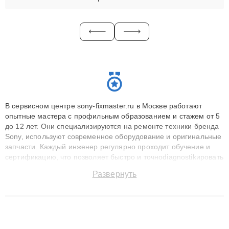
В сервисном центре sony-fixmaster.ru в Москве работают
опытные мастера с профильным образованием и стажем от 5
до 12 лет. Они специализируются на ремонте техники бренда
Sony, используют современное оборудование и оригинальные
запчасти. Каждый инженер регулярно проходит обучение и
сертификацию, что позволяет быстро и точноdiagnostikировать
поломки и восстанавливать технику с сохранением гарантии
Развернуть
до 3 лет. Наши мастера решают сложные случаи: от замены
матриц и материнских плат до ремонта после залития и
восстановления данных. Благодаря высокой квалификации и
ответственному подходу клиенты получают быстрый,
качественный ремонт и понятные объяснения по результатам
диагностики.