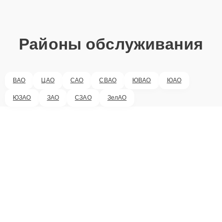
Районы обслуживания
ВАО
ЦАО
САО
СВАО
ЮВАО
ЮАО
ЮЗАО
ЗАО
СЗАО
ЗелАО