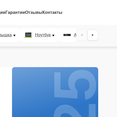
ции
Гарантии
Отзывы
Контакты
25%
пышка
Ноутбук
AV-ресивер