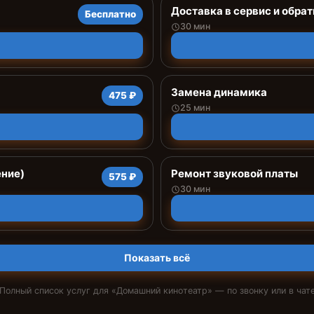
Доставка в сервис и обрат
Бесплатно
30 мин
Замена динамика
475 ₽
25 мин
ение)
Ремонт звуковой платы
575 ₽
30 мин
Показать всё
Полный список услуг для «
Домашний кинотеатр
» — по звонку или в чат