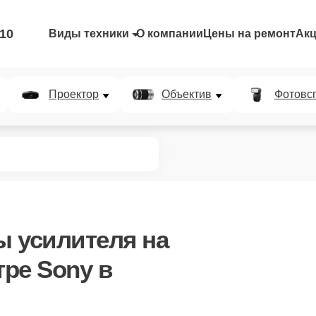
-10
Виды техники
О компании
Цены на ремонт
Ак
Проектор
Объектив
Фотовс
ы усилителя
на
ре Sony в