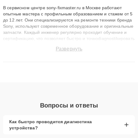
В сервисном центре sony-fixmaster.ru в Москве работают
опытные мастера с профильным образованием и стажем от 5
до 12 лет. Они специализируются на ремонте техники бренда
Sony, используют современное оборудование и оригинальные
запчасти. Каждый инженер регулярно проходит обучение и
сертификацию, что позволяет быстро и точноdiagnostikировать
поломки и восстанавливать технику с сохранением гарантии
Развернуть
до 3 лет. Наши мастера решают сложные случаи: от замены
матриц и материнских плат до ремонта после залития и
восстановления данных. Благодаря высокой квалификации и
ответственному подходу клиенты получают быстрый,
качественный ремонт и понятные объяснения по результатам
диагностики.
Вопросы и ответы
Как быстро проводится диагностика
+
устройства?